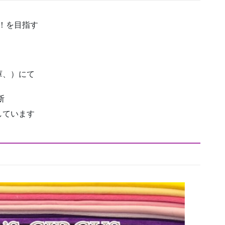
！を目指す
庫、）にて
断
しています