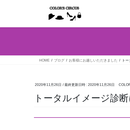
コ
ナ
ン
ビ
テ
ゲ
ン
ー
ツ
シ
へ
ョ
ス
ン
キ
に
ッ
移
HOME
ブログ
お客様にお越しいただきました
トー
プ
動
2020年11月26日
/ 最終更新日時 :
2020年11月26日
COLOR
トータルイメージ診断