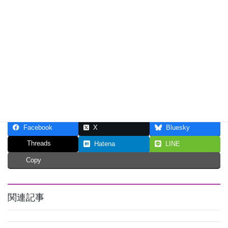
た
トータルイメージ診断にお越
しいただきました（パーソナ
ルカラーWinter・顔タイプ/ソ
フトエレガント）
2021年6月18日
お客様にお越しいただきまし
た
Facebook
X
Bluesky
Threads
Hatena
LINE
Copy
関連記事