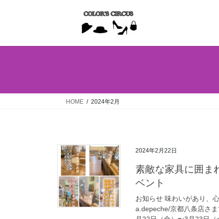
コ
ナ
ン
ビ
テ
ゲ
ン
ー
ツ
シ
へ
ョ
ス
ン
キ
に
ッ
移
HOME
2024年2月
プ
動
2024年2月22日
素敵な家具に囲まれて
ベント
お知らせ 味わいがあり、
a.depeche/京都八条
月22日（金）〜3月23日（土