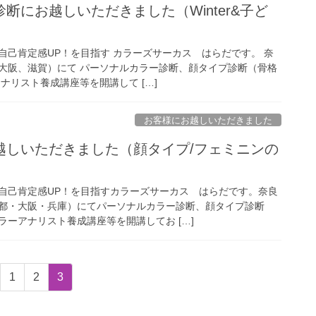
断にお越しいただきました（Winter&子ど
自己肯定感UP！を目指す カラーズサーカス はらだです。 奈
大阪、滋賀）にて パーソナルカラー診断、顔タイプ診断（骨格
ナリスト養成講座等を開講して […]
お客様にお越しいただきました
越しいただきました（顔タイプ/フェミニンの
自己肯定感UP！を目指すカラーズサーカス はらだです。奈良
都・大阪・兵庫）にてパーソナルカラー診断、顔タイプ診断
ーアナリスト養成講座等を開講してお […]
固
固
固
1
2
3
定
定
定
ペ
ペ
ペ