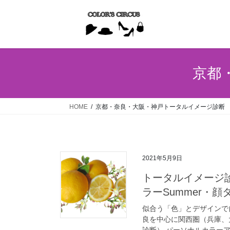
コ
ナ
ン
ビ
テ
ゲ
ン
ー
ツ
シ
へ
ョ
京都
ス
ン
キ
に
ッ
移
HOME
京都・奈良・大阪・神戸トータルイメージ診断
プ
動
2021年5月9日
トータルイメージ
ラーSummer・顔
似合う「色」とデザインで
良を中心に関西圏（兵庫、
診断） パーソナルカラーア