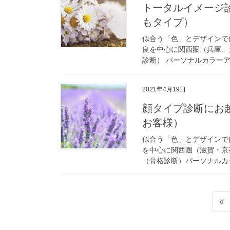
トータルイメージ診
もタイプ）
似合う「色」とデザインで
良を中心に関西圏（兵庫、
診断） パーソナルカラーア
2021年4月19日
顔タイプ診断にお
お客様）
似合う「色」とデザインで
を中心に関西圏（滋賀・京
（骨格診断）パーソナルカラ
投
«
稿