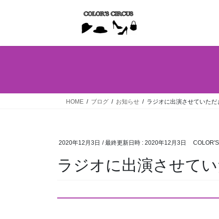
コ
ナ
ン
ビ
テ
ゲ
ン
ー
ツ
シ
へ
ョ
ス
ン
キ
に
ッ
移
HOME
ブログ
お知らせ
ラジオに出演させていただ
プ
動
2020年12月3日
/ 最終更新日時 :
2020年12月3日
COLOR'S
ラジオに出演させてい