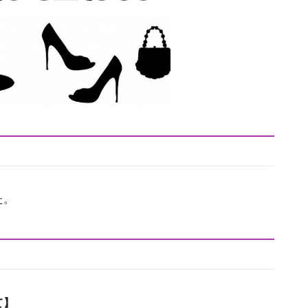
た。
て】