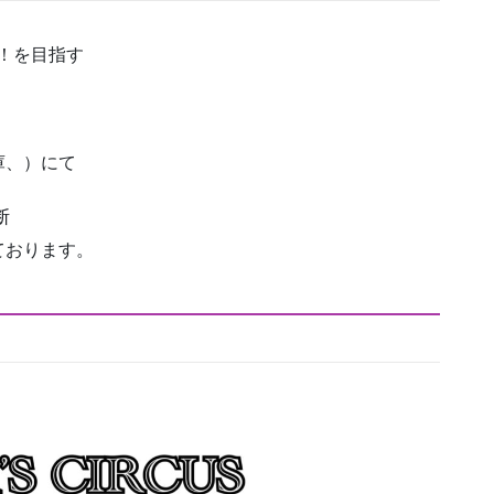
！を目指す
庫、）にて
断
ております。