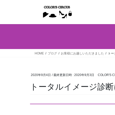
コ
ナ
ン
ビ
テ
ゲ
ン
ー
ツ
シ
へ
ョ
ス
ン
キ
に
ッ
移
HOME
ブログ
お客様にお越しいただきました
トー
プ
動
2020年9月4日
/ 最終更新日時 :
2020年9月3日
COLOR'S C
トータルイメージ診断