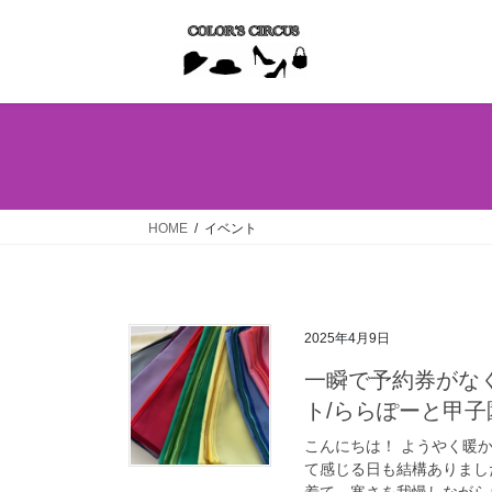
コ
ナ
ン
ビ
テ
ゲ
ン
ー
ツ
シ
へ
ョ
ス
ン
キ
に
ッ
移
HOME
イベント
プ
動
2025年4月9日
一瞬で予約券がな
ト/ららぽーと甲子
こんにちは！ ようやく暖
て感じる日も結構ありました
着て、寒さを我慢しながらら