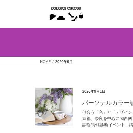
コ
ナ
ン
ビ
テ
ゲ
ン
ー
ツ
シ
へ
ョ
ス
ン
キ
に
ッ
移
HOME
2020年9月
プ
動
2020年9月1日
パーソナルカラー
似合う「色」と「デザイン
京都、奈良を中心に関西圏
診断/骨格診断イベント、講